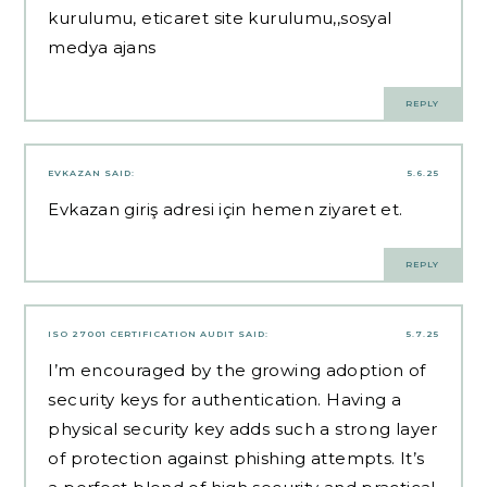
kurulumu, eticaret site kurulumu,,sosyal
medya ajans
REPLY
EVKAZAN
SAID:
5.6.25
Evkazan giriş adresi için hemen ziyaret et.
REPLY
ISO 27001 CERTIFICATION AUDIT
SAID:
5.7.25
I’m encouraged by the growing adoption of
security keys for authentication. Having a
physical security key adds such a strong layer
of protection against phishing attempts. It’s