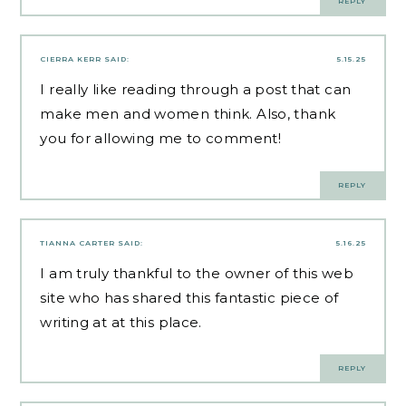
REPLY
CIERRA KERR
SAID:
5.15.25
I really like reading through a post that can
make men and women think. Also, thank
you for allowing me to comment!
REPLY
TIANNA CARTER
SAID:
5.16.25
I am truly thankful to the owner of this web
site who has shared this fantastic piece of
writing at at this place.
REPLY