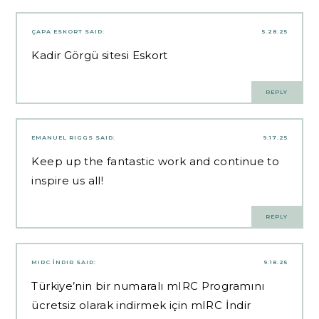
ÇAPA ESKORT
SAID:
5.28.25
Kadir Görgü sitesi Eskort
REPLY
EMANUEL RIGGS
SAID:
9.17.25
Keep up the fantastic work and continue to
inspire us all!
REPLY
MIRC İNDIR
SAID:
9.18.25
Türkiye’nin bir numaralı mIRC Programını
ücretsiz olarak indirmek için
mIRC İndir