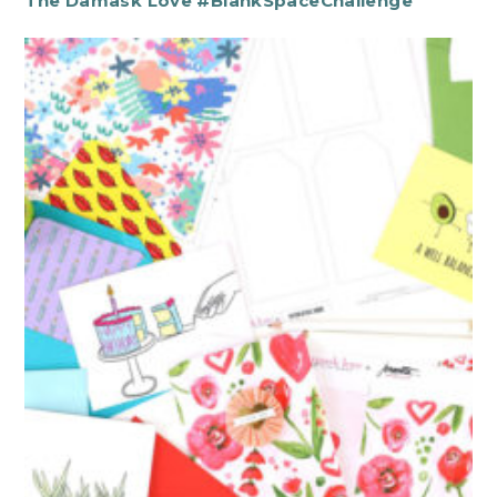
The Damask Love #BlankSpaceChallenge