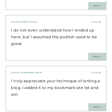
REPLY
JULIUS PRATT
SAID:
5.22.25
I do not even understand how I ended up
here, but I assumed this publish used to be
great
REPLY
HUGO HUMPHREY
SAID:
5.24.25
I truly appreciate your technique of writing a
blog. I added it to my bookmark site list and
will
REPLY