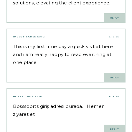
solutions, elevating the client experience.
REPLY
RYLEE FISCHER
SAID:
5.12.25
This is my first time pay a quick visit at here
and i am really happy to read everthing at
one place
REPLY
BOSSSPORTS
SAID:
5.13.25
Bosssports giriş adresi burada… Hemen
ziyaret et.
REPLY