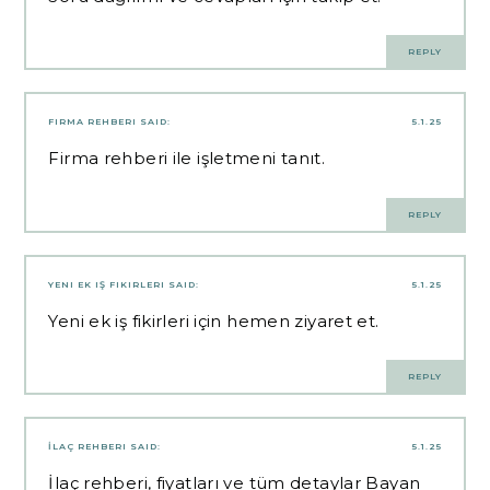
REPLY
FIRMA REHBERI
SAID:
5.1.25
Firma rehberi ile işletmeni tanıt.
REPLY
YENI EK IŞ FIKIRLERI
SAID:
5.1.25
Yeni ek iş fikirleri için hemen ziyaret et.
REPLY
İLAÇ REHBERI
SAID:
5.1.25
İlaç rehberi, fiyatları ve tüm detaylar Bayan