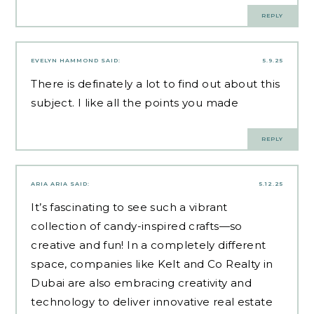
REPLY
EVELYN HAMMOND
SAID:
5.9.25
There is definately a lot to find out about this
subject. I like all the points you made
REPLY
ARIA ARIA
SAID:
5.12.25
It’s fascinating to see such a vibrant
collection of candy-inspired crafts—so
creative and fun! In a completely different
space, companies like
Kelt and Co Realty
in
Dubai are also embracing creativity and
technology to deliver innovative real estate