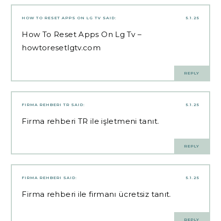
HOW TO RESET APPS ON LG TV
SAID:
5.1.25
How To Reset Apps On Lg Tv –
howtoresetlgtv.com
REPLY
FIRMA REHBERI TR
SAID:
5.1.25
Firma rehberi TR ile işletmeni tanıt.
REPLY
FIRMA REHBERI
SAID:
5.1.25
Firma rehberi ile firmanı ücretsiz tanıt.
REPLY