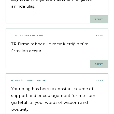
anında ulaş.
REPLY
TR FIRMA REHBERI
SAID:
5.1.25
TR Firma rehberi ile merak ettiğin tüm
firmaları araştır.
REPLY
HTTPS://IGEINICS.COM
SAID:
5.1.25
Your blog has been a constant source of
support and encouragement for me I am
grateful for your words of wisdom and
positivity