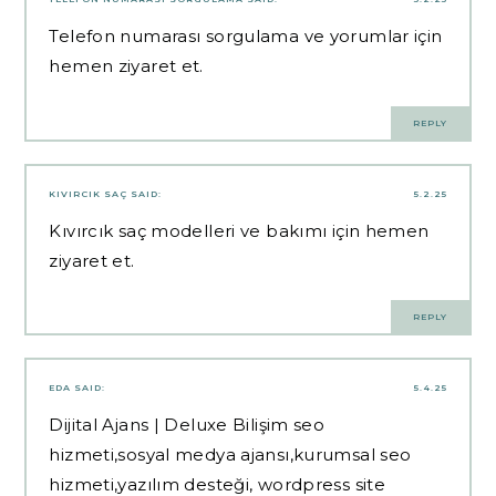
Telefon numarası sorgulama ve yorumlar için
hemen ziyaret et.
REPLY
KIVIRCIK SAÇ
SAID:
5.2.25
Kıvırcık saç modelleri ve bakımı için hemen
ziyaret et.
REPLY
EDA
SAID:
5.4.25
Dijital Ajans | Deluxe Bilişim
seo
hizmeti,sosyal medya ajansı,kurumsal seo
hizmeti,yazılım desteği, wordpress site