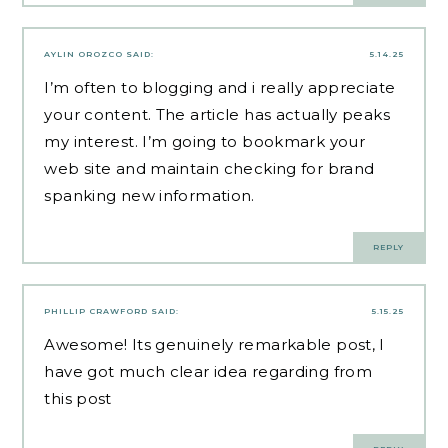
AYLIN OROZCO
SAID:
5.14.25
I’m often to blogging and i really appreciate
your content. The article has actually peaks
my interest. I’m going to bookmark your
web site and maintain checking for brand
spanking new information.
REPLY
PHILLIP CRAWFORD
SAID:
5.15.25
Awesome! Its genuinely remarkable post, I
have got much clear idea regarding from
this post