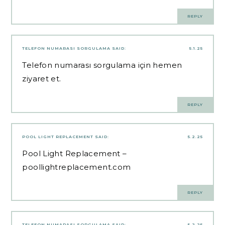
REPLY
TELEFON NUMARASI SORGULAMA
SAID:
5.1.25
Telefon numarası sorgulama için hemen
ziyaret et.
REPLY
POOL LIGHT REPLACEMENT
SAID:
5.2.25
Pool Light Replacement –
poollightreplacement.com
REPLY
TELEFON NUMARASI SORGULAMA
SAID:
5.2.25