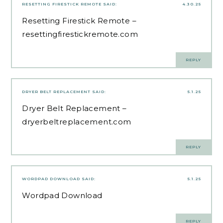
RESETTING FIRESTICK REMOTE
SAID:
4.30.25
Resetting Firestick Remote –
resettingfirestickremote.com
REPLY
DRYER BELT REPLACEMENT
SAID:
5.1.25
Dryer Belt Replacement –
dryerbeltreplacement.com
REPLY
WORDPAD DOWNLOAD
SAID:
5.1.25
Wordpad Download
REPLY