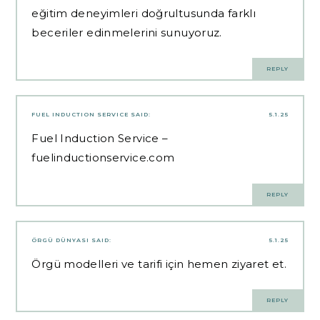
eğitim deneyimleri doğrultusunda farklı
beceriler edinmelerini sunuyoruz.
REPLY
FUEL INDUCTION SERVICE
SAID:
5.1.25
Fuel Induction Service –
fuelinductionservice.com
REPLY
ÖRGÜ DÜNYASI
SAID:
5.1.25
Örgü modelleri ve tarifi için hemen ziyaret et.
REPLY