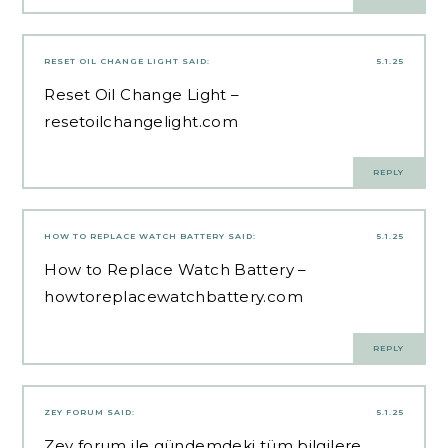
RESET OIL CHANGE LIGHT
SAID:
5.1.25
Reset Oil Change Light –
resetoilchangelight.com
REPLY
HOW TO REPLACE WATCH BATTERY
SAID:
5.1.25
How to Replace Watch Battery –
howtoreplacewatchbattery.com
REPLY
ZEY FORUM
SAID:
5.1.25
Zey forum ile gündemdeki tüm bilgilere