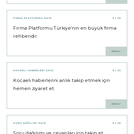
FIRMA PLATFORMU
SAID:
5.1.25
Firma Platformu Türkiye’nin en büyük firma
rehberidir.
REPLY
KOCAELI HABERLERI
SAID:
5.1.25
Kocaeli haberlerini anlık takip etmek için
hemen ziyaret et.
REPLY
SORU DAĞILIMI
SAID:
5.1.25
Soru dağılımı ve cevapları için takip et.