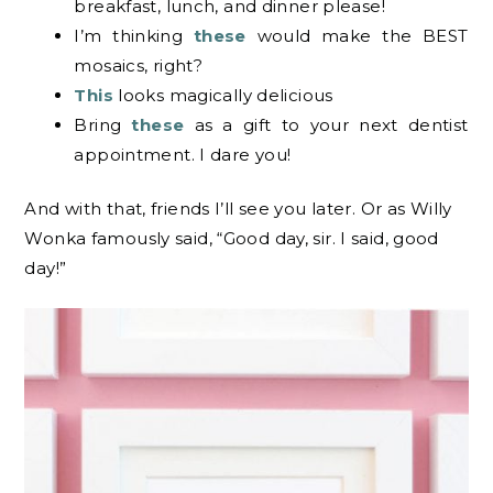
breakfast, lunch, and dinner please!
I’m thinking
these
would make the BEST
mosaics, right?
This
looks magically delicious
Bring
these
as a gift to your next dentist
appointment. I dare you!
And with that, friends I’ll see you later. Or as Willy
Wonka famously said, “Good day, sir. I said, good
day!”