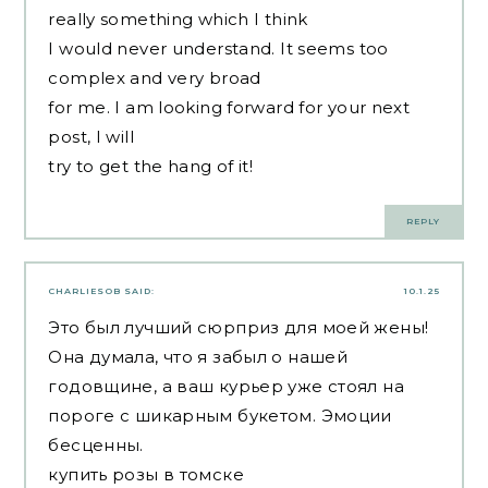
really something which I think
I would never understand. It seems too
complex and very broad
for me. I am looking forward for your next
post, I will
try to get the hang of it!
REPLY
CHARLIESOB
SAID:
10.1.25
Это был лучший сюрприз для моей жены!
Она думала, что я забыл о нашей
годовщине, а ваш курьер уже стоял на
пороге с шикарным букетом. Эмоции
бесценны.
купить розы в томске