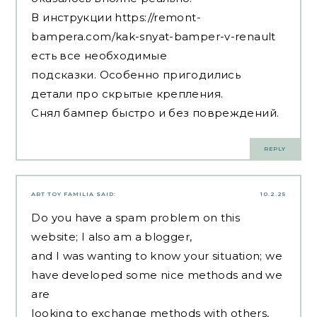
В инструкции
https://remont-
bampera.com/kak-snyat-bamper-v-renault
есть все необходимые
подсказки. Особенно пригодились
детали про скрытые крепления.
Снял бампер быстро и без повреждений.
REPLY
ART TOY FAMILIA
SAID:
10.2.25
Do you have a spam problem on this
website; I also am a blogger,
and I was wanting to know your situation; we
have developed some nice methods and we
are
looking to exchange methods with others,