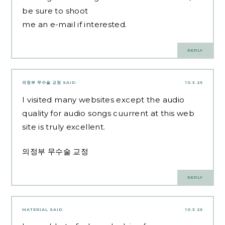
be sure to shoot
me an e-mail if interested.
REPLY
의정부 무수술 교정
SAID:
10.3.25
I visited many websites except the audio
quality for audio songs cuurrent at this web
site is truly excellent.
의정부 무수술 교정
REPLY
MATERIAL
SAID:
10.3.25