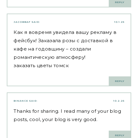
REPLY
JACOBBAF
SAID:
10.1.25
Как я вовремя увидела вашу рекламу в
фейсбук! Заказала розы с доставкой в
кафе на годовщину – создали
романтическую атмосферу!
заказать цветы томск
REPLY
BINANCE
SAID:
10.2.25
Thanks for sharing. I read many of your blog
posts, cool, your blog is very good.
REPLY