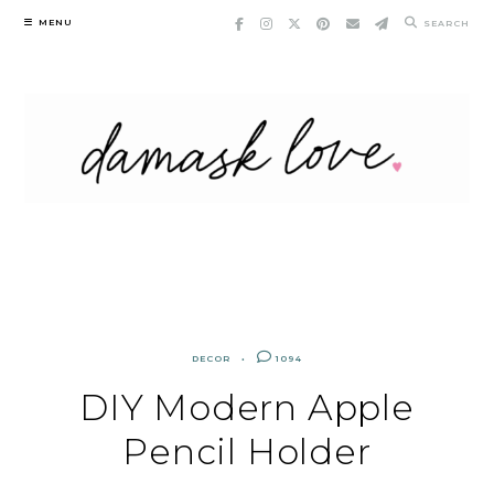
Skip
MENU
SEARCH
to
content
DECOR
1094
DIY Modern Apple
Pencil Holder