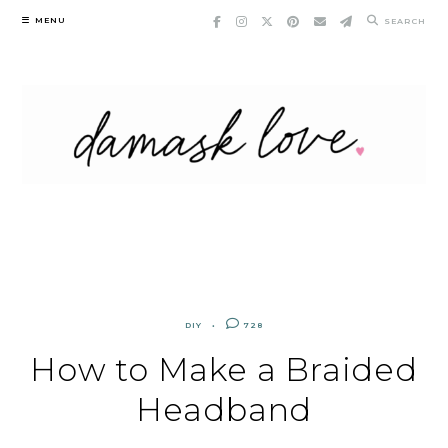
Skip
MENU
SEARCH
to
content
DIY
728
How to Make a Braided
Headband