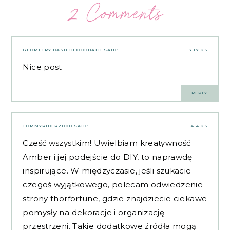
2 Comments
GEOMETRY DASH BLOODBATH
SAID:
3.17.26
Nice post
REPLY
TOMMYRIDER2000
SAID:
4.4.26
Cześć wszystkim! Uwielbiam kreatywność
Amber i jej podejście do DIY, to naprawdę
inspirujące. W międzyczasie, jeśli szukacie
czegoś wyjątkowego, polecam odwiedzenie
strony
thorfortune
, gdzie znajdziecie ciekawe
pomysły na dekoracje i organizację
przestrzeni. Takie dodatkowe źródła mogą